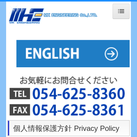
ホーム
会社案内
製品紹介
A.冷凍鮮魚用バンドソー
B.魚類加工機械
C.解凍機
D.凍結機
E.研磨機
個人情報保護方針 Privacy Policy
F.除水機・その他