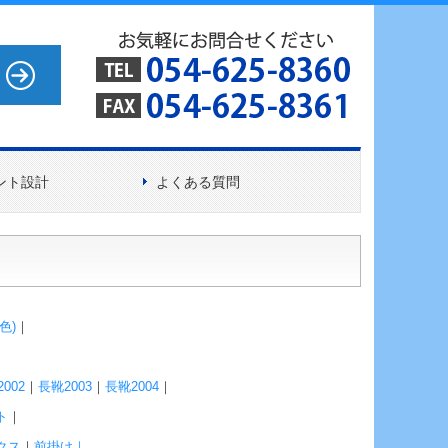
ント設計
よくある質問
色
)
｜
002
｜
長靴2003
｜
長靴2004
｜
ト
｜
クス
｜
前掛け
｜