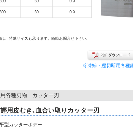
600
50
0.9
800
50
0.9
刃は、特殊サイズも承ります。随時お問合せ下さい。
冷凍鮪・鰹切断用各種
工用各種刃物 カッター刃
鮪鰹用皮むき､血合い取りカッター刃
 平型カッターボデー