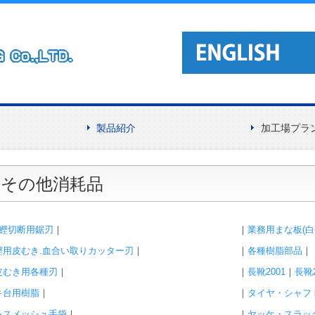
製品紹介
加工場プラ
A.冷凍鮮魚用バンドソー
B.魚類加工機械
C.解凍機
D.凍結機
E.研磨機
F.除水機・その他
G.その他消耗品
：その他消耗品
､鰹切断用鋸刃
｜
｜
業務用まな板(白
鰹用皮むき.血合い取りカッター刃
｜
｜
各種樹脂部品
｜
皮むき用各種刃
｜
｜
長靴2001
｜
長靴2
キ台用樹脂
｜
｜
タイヤ・シャフ
レスメッシュ手袋
｜
｜
ヤッケ・スラッ