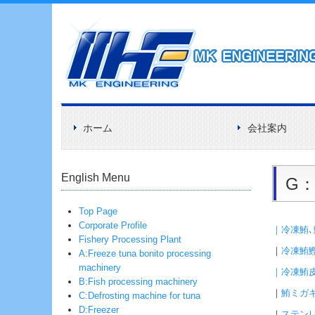
ホーム
会社案内
English Menu
G
Top Page
Corporate Profile
｜
冷凍鮪
Fishery Processing Plant
｜
冷凍鮪
A:Freeze tuna bonito processing
machinery
｜
冷凍鮪
B:Fish processing machinery
｜
鮪ミガ
C:Defrosting machine for tuna
D:Freezer
｜
ステン