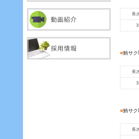
長さ
3
■
鮪サク
長さ
3
■
鮪サク
長さ