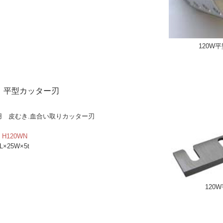
120W
W 平型カッター
刃
用 皮むき.血合い取りカッター刃
H120WN
×25W×5t
120