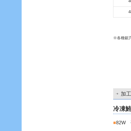
4
4
※各種鋸
加
冷凍
■
82W