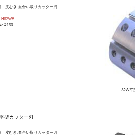
用 皮むき.血合い取りカッター刃
H82WB
W
×Ф160
82W
 平型カッター刃
用 皮むき.血合い取りカッター刃