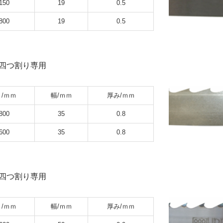
150
19
0.5
800
19
0.5
四つ割り専用
/ｍｍ
幅/ｍｍ
厚み/ｍｍ
800
35
0.8
600
35
0.8
四つ割り専用
/ｍｍ
幅/ｍｍ
厚み/ｍｍ