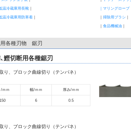
超低温冷蔵庫用長靴
｜
｜
マリングローブ
超低温冷蔵庫用防寒着
｜
｜
掃除用ブラシ
｜
｜
食品機械油
｜
工用各種刃物 鋸刃
､鰹切断用各種鋸刃
取り、ブロック曲線切り（テンパネ）
/ｍｍ
幅/ｍｍ
厚み/ｍｍ
150
6
0.5
取り、ブロック曲線切り（テンパネ）