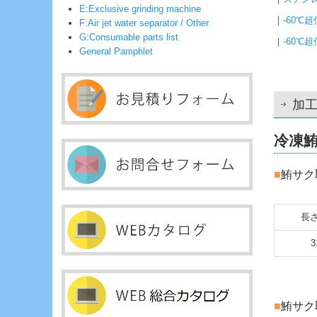
E:Exclusive grinding machine
｜
-60℃
F:Air jet water separator / Other
G:Consumable parts list
｜
-60℃
General Pamphlet
加
冷凍鮪
■
鮪サク
長さ
3
■
鮪サク