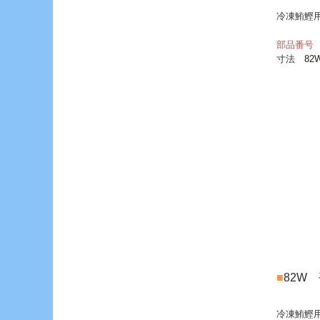
冷凍鮪鰹
部品番号 
寸法
82
■
82W
冷凍鮪鰹