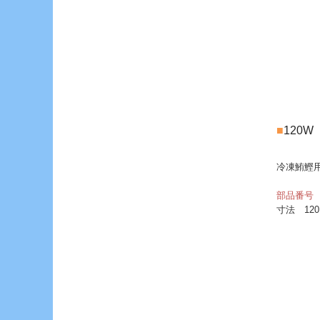
■
120
冷凍鮪鰹
部品番号 
寸法 120L