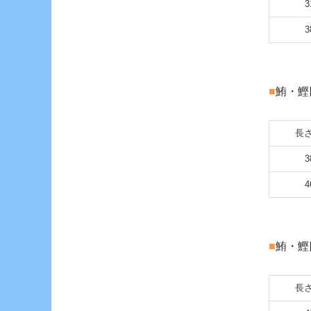
3
3
■
鮪・鰹
長さ
3
4
■
鮪・鰹
長さ