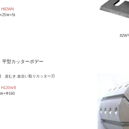
H82WN
×25Ｗ×5t
82
W 平型カッターボデー
用 皮むき.血合い取りカッター刃
H120ＷB
Ｗ×Ф160